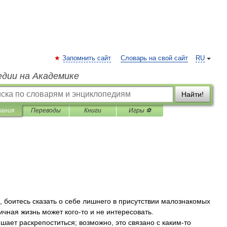
Запомнить сайт
Словарь на свой сайт
RU
едии на Академике
Найти!
вания
Переводы
Книги
Игры ⚽
,
боитесь
сказать
о
себе
лишнего
в
присутствии
малознакомых
ичная
жизнь
может
кого
-
то
и
не
интересовать
.
шает
раскрепоститься
;
возможно
,
это
связано
с
каким
-
то