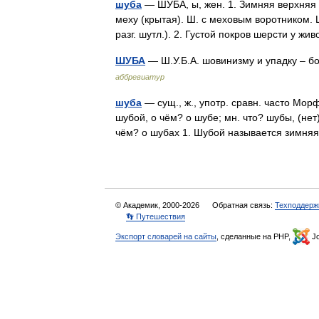
шуба
— ШУБА, ы, жен. 1. Зимняя верхняя 
меху (крытая). Ш. с меховым воротником. Ш
разг. шутл.). 2. Густой покров шерсти у ж
ШУБА
— Ш.У.Б.А. шовинизму и упадку – 
аббревиатур
шуба
— сущ., ж., употр. сравн. часто Морф
шубой, о чём? о шубе; мн. что? шубы, (нет
чём? о шубах 1. Шубой называется зим
© Академик, 2000-2026
Обратная связь:
Техподдерж
👣 Путешествия
Экспорт словарей на сайты
, сделанные на PHP,
Jo