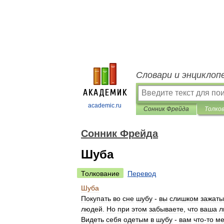
Словари и энциклоп
academic.ru
Cонник Фрейда
Толко
Cонник Фрейда
Шуба
Толкование
Перевод
Шуба
Покупать
во
сне
шубу
-
вы
слишком
зажаты
людей
.
Но
при
этом
забываете
,
что
ваша
л
Видеть
себя
одетым
в
шубу
-
вам
что
-
то
ме