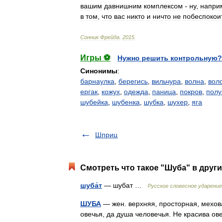
вашим
давнишним
комплексом
-
ну
,
напри
в
том
,
что
вас
никто
и
ничто
не
побеспокои
Cонник
Фрейда
.
2015
.
Игры ⚽
Нужно решить контрольную?
Синонимы
:
барнаулка
,
берегись
,
вильчура
,
волна
,
вол
ергак
,
кожух
,
одежда
,
паница
,
покров
,
полу
шубейка
,
шубенка
,
шубка
,
шухер
,
яга
Шприц
Смотреть что такое "Шуба" в други
шуба́т
— шубат …
Русское словесное ударение
ШУБА
— жен. верхняя, просторная, мехов
овечья, да душа человечья. Не красива о