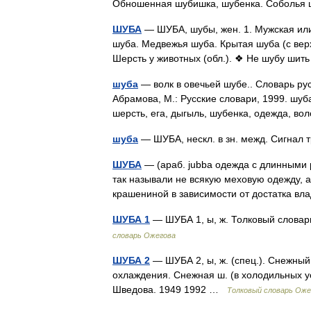
Обношенная шубишка, шубенка. Соболья 
ШУБА
— ШУБА, шубы, жен. 1. Мужская или
шуба. Медвежья шуба. Крытая шуба (с верх
Шерсть у животных (обл.). ❖ Не шубу шить
шуба
— волк в овечьей шубе.. Словарь ру
Абрамова, М.: Русские словари, 1999. шуба
шерсть, ега, дыгыль, шубенка, одежда, 
шуба
— ШУБА, нескл. в зн. межд. Сигнал 
ШУБА
— (араб. jubba одежда с длинными р
так называли не всякую меховую одежду, а
крашениной в зависимости от достатка 
ШУБА 1
— ШУБА 1, ы, ж. Толковый словар
словарь Ожегова
ШУБА 2
— ШУБА 2, ы, ж. (спец.). Снежный
охлаждения. Снежная ш. (в холодильных ус
Шведова. 1949 1992 …
Толковый словарь Оже