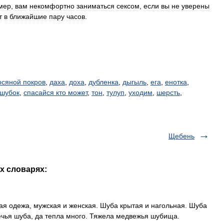
мер
,
вам
некомфортно
заниматься
сексом
,
если
вы
не
уверены
т
в
ближайшие
пару
часов
.
осяной покров
,
даха
,
доха
,
дубленка
,
дыгыль
,
ега
,
енотка
,
шубок
,
спасайся кто может
,
тон
,
тулуп
,
уходим
,
шерсть
,
Щебень
х словарях:
ая одежа, мужская и женская. Шуба крытая и нагольная. Шуба
вечья шуба, да тепла много. Тяжела медвежья шубища.