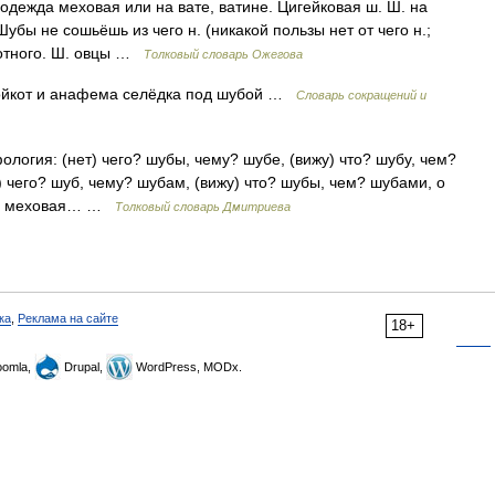
одежда меховая или на вате, ватине. Цигейковая ш. Ш. на
убы не сошьёшь из чего н. (никакой пользы нет от чего н.;
ивотного. Ш. овцы …
Толковый словарь Ожегова
бойкот и анафема селёдка под шубой …
Словарь сокращений и
ология: (нет) чего? шубы, чему? шубе, (вижу) что? шубу, чем?
) чего? шуб, чему? шубам, (вижу) что? шубы, чем? шубами, о
няя меховая… …
Толковый словарь Дмитриева
ка
,
Реклама на сайте
18+
omla,
Drupal,
WordPress, MODx.