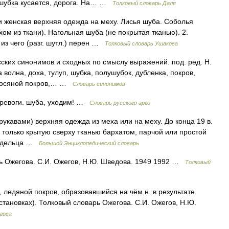
шубка кусается, дорога. На… …
Толковый словарь Даля
 женская верхняя одежда на меху. Лисья шуба. Соболья
ом из ткани). Нагольная шуба (не покрытая тканью). 2.
 из чего (разг. шутл.) перен …
Толковый словарь Ушакова
сских синонимов и сходных по смыслу выражений. под. ред. Н.
 волна, доха, тулуп, шубка, полушубок, дубленка, покров,
волосяной покров,… …
Словарь синонимов
тревоги. шуба, уходим! …
Словарь русского арго
укавами) верхняя одежда из меха или на меху. До конца 19 в.
 только крытую сверху тканью бархатом, парчой или простой
владельца …
Большой Энциклопедический словарь
ь Ожегова. С.И. Ожегов, Н.Ю. Шведова. 1949 1992 …
Толковый
, ледяной покров, образовавшийся на чём н. в результате
тановках). Толковый словарь Ожегова. С.И. Ожегов, Н.Ю.
гова